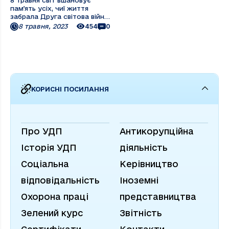
8 травня світ вшановує
памʼять усіх, чиї життя
забрала Друга світова війна.
Ми ніколи не забудемо
8 травня, 2023
454
0
внесок українського народу
в перемогу над нацизмом.
Але сьогодні, як і багато
років тому, ми знову
знищуємо зло, що
вторглося на нашу землю. ...
КОРИСНІ ПОСИЛАННЯ
Про УДП
Антикорупційна
Історія УДП
діяльність
Соціальна
Керівництво
відповідальність
Іноземні
Охорона праці
представництва
Зелений курс
Звітність